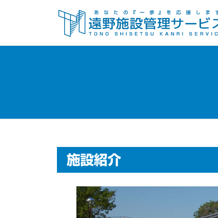
コ
ナ
ン
ビ
テ
ゲ
ン
ー
ツ
シ
へ
ョ
ス
ン
キ
に
ッ
移
プ
動
施設紹介